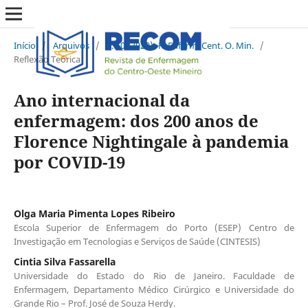
Início
/
Arquivos
/
v. 10 (2020): R. Enferm. Cent. O. Min.
/
Reflexão Teórica
Ano internacional da
enfermagem: dos 200 anos de
Florence Nightingale à pandemia
por COVID-19
Olga Maria Pimenta Lopes Ribeiro
Escola Superior de Enfermagem do Porto (ESEP) Centro de
Investigação em Tecnologias e Serviços de Saúde (CINTESIS)
Cintia Silva Fassarella
Universidade do Estado do Rio de Janeiro. Faculdade de
Enfermagem, Departamento Médico Cirúrgico e Universidade do
Grande Rio – Prof. José de Souza Herdy.