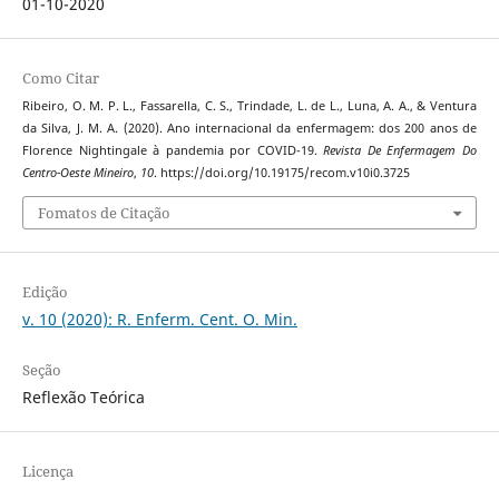
01-10-2020
Como Citar
Ribeiro, O. M. P. L., Fassarella, C. S., Trindade, L. de L., Luna, A. A., & Ventura
da Silva, J. M. A. (2020). Ano internacional da enfermagem: dos 200 anos de
Florence Nightingale à pandemia por COVID-19.
Revista De Enfermagem Do
Centro-Oeste Mineiro
,
10
. https://doi.org/10.19175/recom.v10i0.3725
Fomatos de Citação
Edição
v. 10 (2020): R. Enferm. Cent. O. Min.
Seção
Reflexão Teórica
Licença