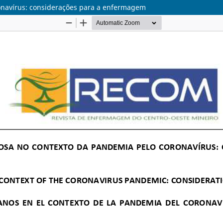
onavírus: considerações para a enfermagem