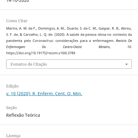
14-10-2020
Como Citar
Marins, A. M. da F., Domingos, A. M., Duarte, S. da C. M., Gaspar, R. B., Abreu,
S. F. de, & Carvalho, L. Q. de. (2020). A saúde da pessoa idosa no contexto da
pandemia pelo Coronavírus: considerações para a enfermagem.
Revista De
Enfermagem Do Centro-Oeste Mineiro
,
10
.
https://doi.org/10.19175/recom.v10i0.3789
Fomatos de Citação
Edição
v. 10 (2020): R. Enferm. Cent. O. Min.
Seção
Reflexão Teórica
Licença