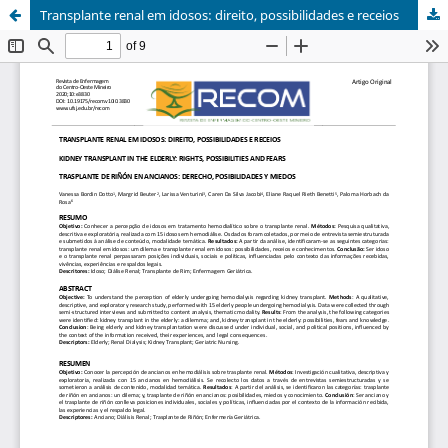
Transplante renal em idosos: direito, possibilidades e receios