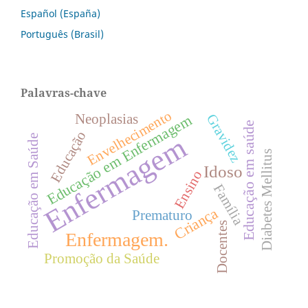
Español (España)
Português (Brasil)
Palavras-chave
Envelhecimento
Neoplasias
Gravidez
Educação em Enfermagem
Educação em saúde
Educação
Enfermagem
Educação em Saúde
Diabetes Mellitus
Idoso
Ensino
Família
Criança
Prematuro
Docentes
Enfermagem.
Promoção da Saúde