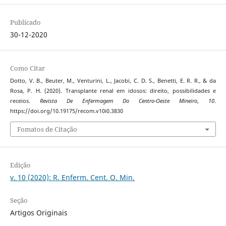
Publicado
30-12-2020
Como Citar
Dotto, V. B., Beuter, M., Venturini, L., Jacobi, C. D. S., Benetti, E. R. R., & da
Rosa, P. H. (2020). Transplante renal em idosos: direito, possibilidades e
receios.
Revista De Enfermagem Do Centro-Oeste Mineiro
,
10
.
https://doi.org/10.19175/recom.v10i0.3830
Fomatos de Citação
Edição
v. 10 (2020): R. Enferm. Cent. O. Min.
Seção
Artigos Originais