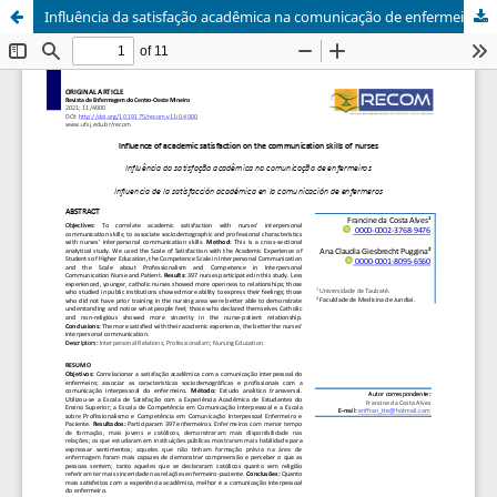
Influência da satisfação acadêmica na comunicação de enfermeiros