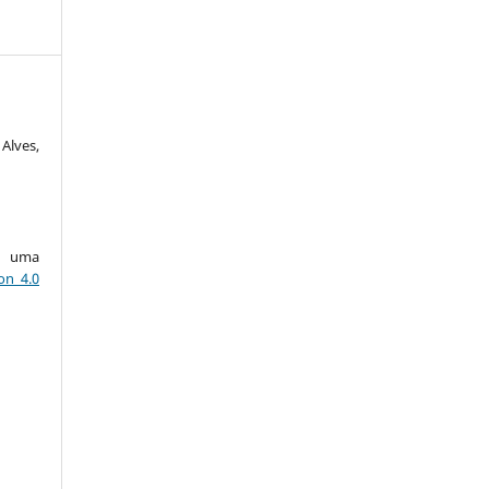
Alves,
ob uma
on 4.0