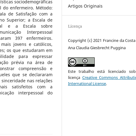
rísticas sociodemográficas
Artigos Originais
l do enfermeiro. Método:
scala de Satisfação com a
no Superior; a Escala de
oal e a Escala sobre
Licença
unicação Interpessoal
iparam 397 enfermeiros.
Copyright (c) 2021 Francine da Costa 
ais jovens e católicos,
Ana Claudia Giesbrecht Puggina
ões; os que estudaram em
ilidade para expressar
ação prévia na área de
nstrar compreensão e
Este trabalho está licenciado s
ueles que se declararam
licença
Creative Commons Attributi
s sinceridade nas relações
International License
.
mais satisfeitos com a
icação interpessoal do