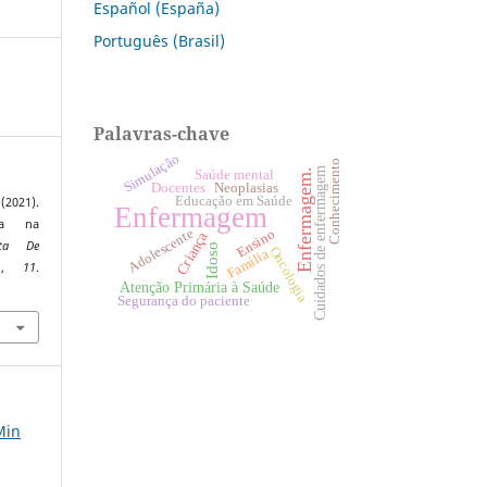
Español (España)
Português (Brasil)
Palavras-chave
Simulação
Conhecimento
Cuidados de enfermagem
Enfermagem.
Saúde mental
Neoplasias
Docentes
Educação em Saúde
(2021).
Enfermagem
ica na
Adolescente
Ensino
Criança
sta De
Idoso
Oncologia
Família
o
,
11
.
Atenção Primária à Saúde
0
Segurança do paciente
Min