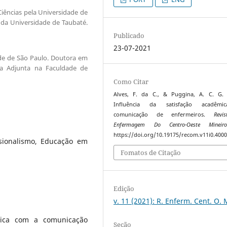
iências pela Universidade de
da Universidade de Taubaté.
Publicado
23-07-2021
de de São Paulo. Doutora em
ora Adjunta na Faculdade de
Como Citar
Alves, F. da C., & Puggina, A. C. G. 
Influência da satisfação acadêm
comunicação de enfermeiros.
Revi
Enfermagem Do Centro-Oeste Mineir
https://doi.org/10.19175/recom.v11i0.400
ssionalismo, Educação em
Fomatos de Citação
Edição
v. 11 (2021): R. Enferm. Cent. O. 
êmica com a comunicação
Seção