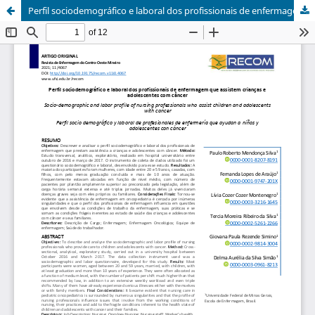
Perfil sociodemográfico e laboral dos profissionais de enfermagem que assistem crianças e adolescentes com câncer