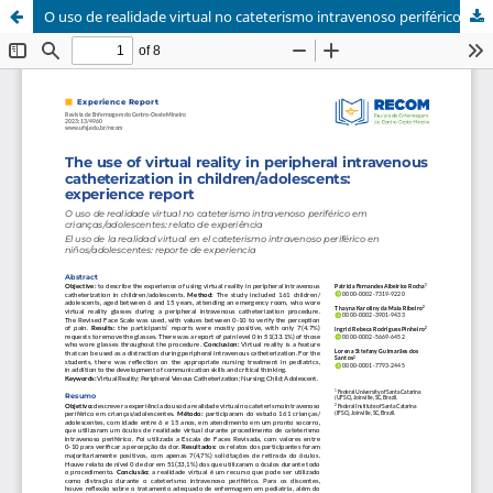
O uso de realidade virtual no cateterismo intravenoso periférico em crianças/adolescentes: relato de experiência