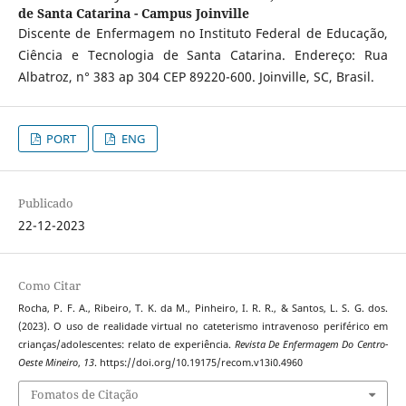
de Santa Catarina - Campus Joinville
Discente de Enfermagem no Instituto Federal de Educação,
Ciência e Tecnologia de Santa Catarina. Endereço: Rua
Albatroz, n° 383 ap 304 CEP 89220-600. Joinville, SC, Brasil.
PORT
ENG
Publicado
22-12-2023
Como Citar
Rocha, P. F. A., Ribeiro, T. K. da M., Pinheiro, I. R. R., & Santos, L. S. G. dos.
(2023). O uso de realidade virtual no cateterismo intravenoso periférico em
crianças/adolescentes: relato de experiência.
Revista De Enfermagem Do Centro-
Oeste Mineiro
,
13
. https://doi.org/10.19175/recom.v13i0.4960
Fomatos de Citação