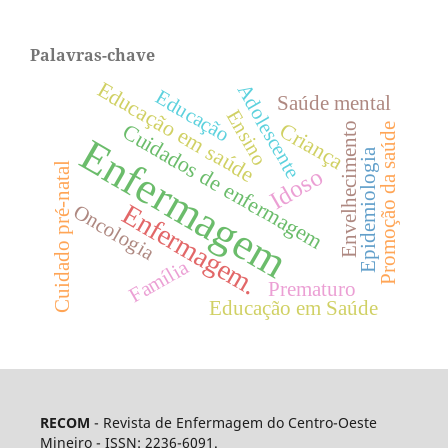
Palavras-chave
Educação em saúde
Adolescente
Educação
Saúde mental
Ensino
Criança
Cuidados de enfermagem
Envelhecimento
Promoção da saúde
Enfermagem
Epidemiologia
Cuidado pré-natal
Idoso
Enfermagem.
Oncologia
Família
Prematuro
Educação em Saúde
RECOM
- Revista de Enfermagem do Centro-Oeste
Mineiro - ISSN: 2236-6091.