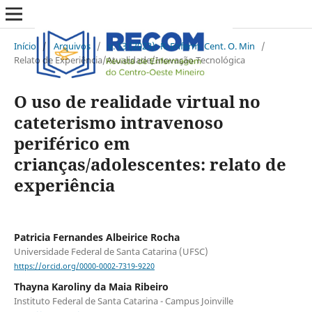
Início
/
Arquivos
/
v. 13 (2023): R. Enferm. Cent. O. Min
/
Relato de Experiência/Atualidade/Inovação Tecnológica
O uso de realidade virtual no
cateterismo intravenoso
periférico em
crianças/adolescentes: relato de
experiência
Patricia Fernandes Albeirice Rocha
Universidade Federal de Santa Catarina (UFSC)
https://orcid.org/0000-0002-7319-9220
Thayna Karoliny da Maia Ribeiro
Instituto Federal de Santa Catarina - Campus Joinville