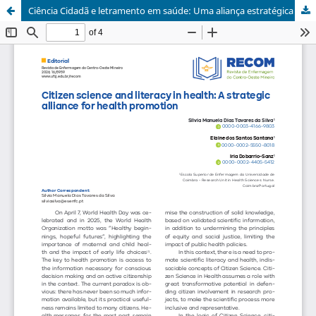
Ciência Cidadã e letramento em saúde: Uma aliança estratégica para a promoção da Saúde