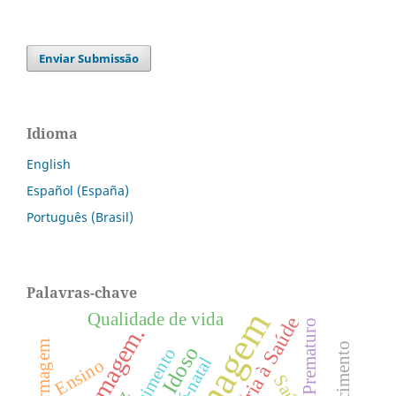
Enviar Submissão
Idioma
English
Español (España)
Português (Brasil)
Palavras-chave
Qualidade de vida
Prematuro
Enfermagem.
Conhecimento
Idoso
Ensino