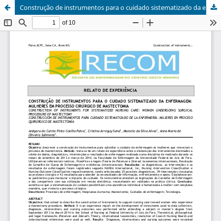
Construção de instrumentos para o cuidado sistematizado da enfermagem: mulheres em processo cirúrgico de mastectomia