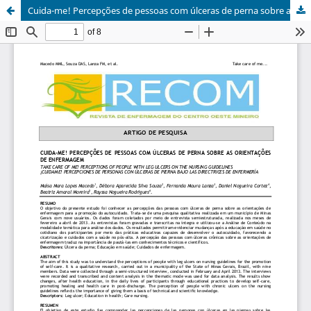
Cuida-me! Percepções de pessoas com úlceras de perna sobre as orientações de enfermagem