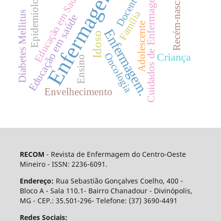
Enfermagem
Epidemiologia
Educação em Saúde
Recém-nascido
Docentes
Cuidados de Enfermagem
Família
Diabetes Mellitus
Educação em saúde
Adolescente
Enfermagem.
Idoso
Oncologia
Criança
Ensino
Envelhecimento
RECOM
- Revista de Enfermagem do Centro-Oeste
Mineiro - ISSN: 2236-6091.
Endereço:
Rua Sebastião Gonçalves Coelho, 400 -
Bloco A - Sala 110.1- Bairro Chanadour - Divinópolis,
MG - CEP.: 35.501-296- Telefone: (37) 3690-4491
Redes Sociais: