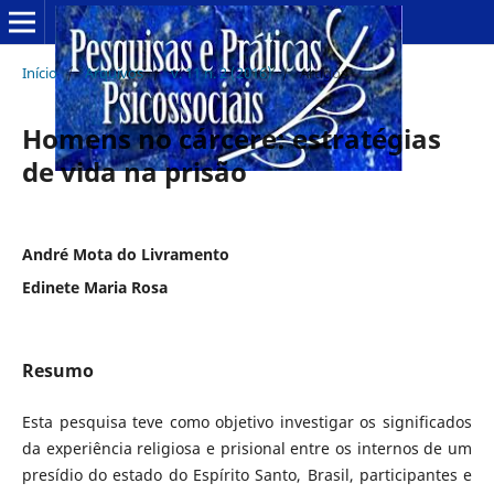
Início
/
Arquivos
/
v. 11 n. 2 (2016)
/
Artigos
Homens no cárcere: estratégias
de vida na prisão
André Mota do Livramento
Edinete Maria Rosa
Resumo
Esta pesquisa teve como objetivo investigar os significados
da experiência religiosa e prisional entre os internos de um
presídio do estado do Espírito Santo, Brasil, participantes e