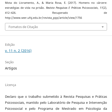
Mota do Livramento, A., & Maria Rosa, E. (2017). Homens no cárcere:
estratégias de vida na prisão.
Revista Pesquisas E Práticas Psicossociais
,
11
(2),
412–426. Recuperado de
http://www.seer.ufsj.edu.br/revista_ppp/article/view/1756
Fomatos de Citação
Edição
v. 11 n. 2 (2016)
Seção
Artigos
Licença
Declaro que o trabalho submetido à Revista Pesquisas e Práticas
Psicossociais, mantido pelo Laboratório de Pesquisa e Intervenção
Psicossocial e pelo Programa de Mestrado em Psicologia da