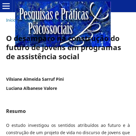
Início
/
Arquivos
/
v. 12 n. 1 (2017)
/
Artigos
O desamparo na construção do
futuro de jovens em programas
de assistência social
Vilsiane Almeida Sarruf Pini
Luciana Albanese Valore
Resumo
O estudo investigou os sentidos atribuídos ao futuro e à
construção de um projeto de vida no discurso de jovens que