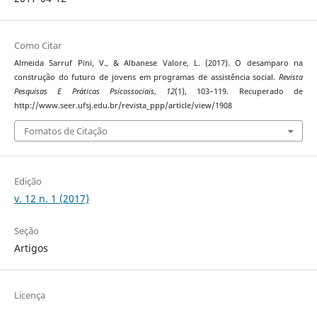
Como Citar
Almeida Sarruf Pini, V., & Albanese Valore, L. (2017). O desamparo na
construção do futuro de jovens em programas de assistência social.
Revista
Pesquisas E Práticas Psicossociais
,
12
(1), 103–119. Recuperado de
http://www.seer.ufsj.edu.br/revista_ppp/article/view/1908
Fomatos de Citação
Edição
v. 12 n. 1 (2017)
Seção
Artigos
Licença