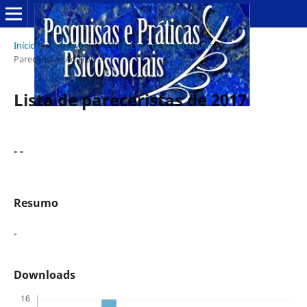
Início
/
Arquivos
/
2017: Lista de pareceristas
/
Pareceristas Ad Hoc
Lista de pareceristas de 2017
- -
Resumo
-
Downloads