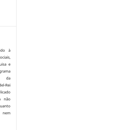
ido à
ciais,
uisa e
ograma
a da
el-Rei
licado
a não
quanto
o nem