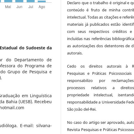
Declaro que o trabalho é original e q
conteúdo é fruto de minha contri
intelectual. Todas as citações e referê
materiais já publicados estão identif
com seus respectivos créditos e
incluídas nas referências bibliográfi
as autorizações dos detentores de di
 Estadual do Sudoeste da
autorais.
lar do Departamento de
rofessora do Programa de
Cedo os direitos autorais à Re
 do Grupo de Pesquisa e
Pesquisas e Práticas Psicossociai
.
responsabilizo por reclamaçõ
processos relativos a direit
propriedade intelectual, isenta
Graduação em Linguística
 da Bahia (UESB). Recebeu
responsabilidade a Universidade Fede
@hotmail.com
São João del-Rei.
No caso do artigo ser aprovado, auto
ióloga. E-mail: silvana-
Revista Pesquisas e Práticas Psicossoc