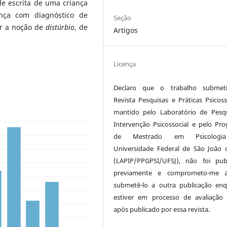
e escrita de uma criança
nça com diagnóstico de
Seção
ar a noção de
distúrbio
, de
Artigos
Licença
Declaro que o trabalho submet
Revista Pesquisas e Práticas Psicosso
mantido pelo Laboratório de Pesq
Intervenção Psicossocial e pelo Pr
de Mestrado em Psicologi
Universidade Federal de São João d
(LAPIP/PPGPSI/UFSJ), não foi pub
previamente e comprometo-me 
submetê-lo a outra publicação en
estiver em processo de avaliaçã
após publicado por essa revista.