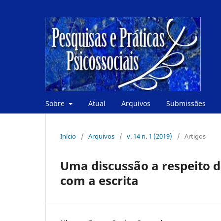
Sobre
Atual
Arquivos
Submissões
Início
/
Arquivos
/
v. 14 n. 1 (2019)
/
Artigos
Uma discussão a respeito da
com a escrita