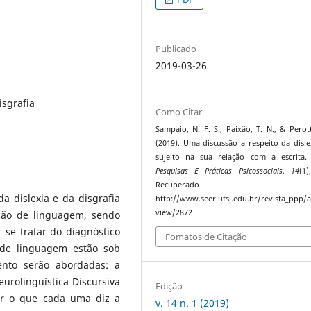
Publicado
2019-03-26
isgrafia
Como Citar
Sampaio, N. F. S., Paixão, T. N., & Perott
(2019). Uma discussão a respeito da disle
sujeito na sua relação com a escrita
Pesquisas E Práticas Psicossociais
,
14
(1)
Recuperado 
a dislexia e da disgrafia
http://www.seer.ufsj.edu.br/revista_ppp/ar
view/2872
ção de linguagem, sendo
 se tratar do diagnóstico
Fomatos de Citação
 de linguagem estão sob
ento serão abordadas: a
eurolinguística Discursiva
Edição
er o que cada uma diz a
v. 14 n. 1 (2019)