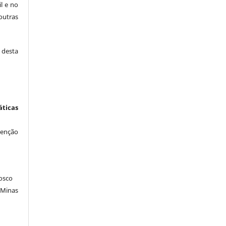
il e no
outras
desta
icas
venção
osco
 Minas