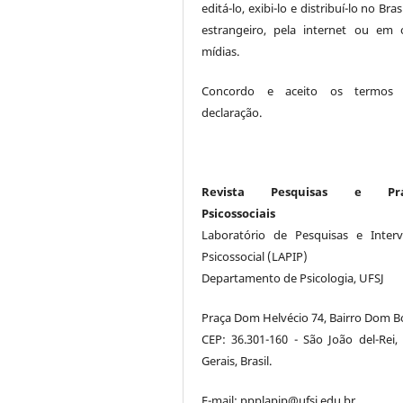
editá-lo, exibi-lo e distribuí-lo no Bras
estrangeiro, pela internet ou em 
mídias.
Concordo e aceito os termos 
declaração.
Revista Pesquisas e Prát
Psicossociais
Laboratório de Pesquisas e Inter
Psicossocial (LAPIP)
Departamento de Psicologia, UFSJ
Praça Dom Helvécio 74, Bairro Dom B
CEP: 36.301-160 - São João del-Rei,
Gerais, Brasil.
E-mail: ppplapip@ufsj.edu.br