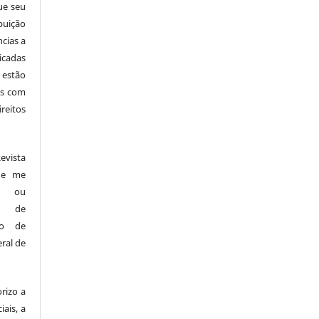
ue seu
buição
ncias a
icadas
 estão
cas com
reitos
vista
s e me
es ou
os de
ndo de
ral de
rizo a
iais, a