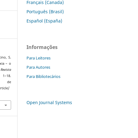
Français (Canada)
Português (Brasil)
Español (España)
Informações
Para Leitores
ino, S.
xia – o
Para Autores
.
Revista
Para Bibliotecários
, 1–18.
de
ticle/
Open Journal Systems