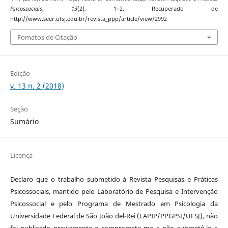
Psicossociais
,
13
(2), 1–2. Recuperado de
http://www.seer.ufsj.edu.br/revista_ppp/article/view/2992
Fomatos de Citação
Edição
v. 13 n. 2 (2018)
Seção
Sumário
Licença
Declaro que o trabalho submetido à Revista Pesquisas e Práticas
Psicossociais, mantido pelo Laboratório de Pesquisa e Intervenção
Psicossocial e pelo Programa de Mestrado em Psicologia da
Universidade Federal de São João del-Rei (LAPIP/PPGPSI/UFSJ), não
foi publicado previamente e comprometo-me a não submetê-lo a