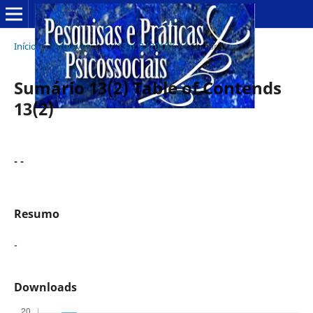
Início
/
Arquivos
/
v. 13 n. 2 (2018)
/
Sumário
Sumário 13(2) Table of Contends
13(2)
- -
Resumo
-
Downloads