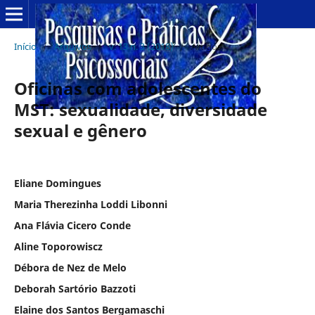
Início
/
Arquivos
/
v. 13 n. 3 (2018)
/
Artigos
Oficinas com adolescentes do
MST: sexualidade, diversidade
sexual e gênero
Eliane Domingues
Maria Therezinha Loddi Libonni
Ana Flávia Cicero Conde
Aline Toporowiscz
Débora de Nez de Melo
Deborah Sartório Bazzoti
Elaine dos Santos Bergamaschi