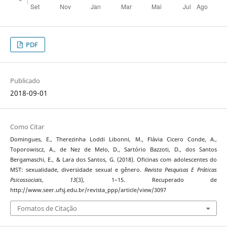
PDF
Publicado
2018-09-01
Como Citar
Domingues, E., Therezinha Loddi Libonni, M., Flávia Cicero Conde, A.,
Toporowiscz, A., de Nez de Melo, D., Sartório Bazzoti, D., dos Santos
Bergamaschi, E., & Lara dos Santos, G. (2018). Oficinas com adolescentes do
MST: sexualidade, diversidade sexual e gênero.
Revista Pesquisas E Práticas
Psicossociais
,
13
(3), 1–15. Recuperado de
http://www.seer.ufsj.edu.br/revista_ppp/article/view/3097
Fomatos de Citação