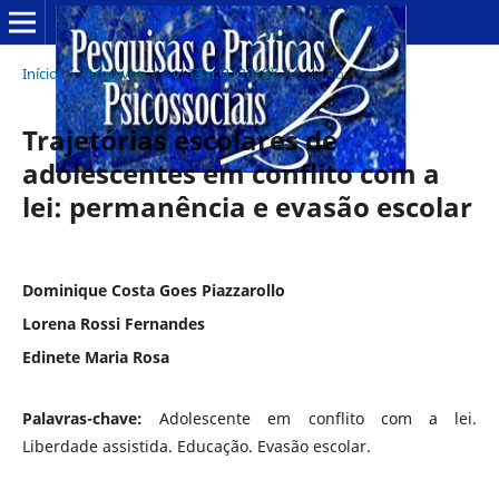
Início
/
Arquivos
/
v. 13 n. 3 (2018)
/
Artigos
Trajetórias escolares de
adolescentes em conflito com a
lei: permanência e evasão escolar
Dominique Costa Goes Piazzarollo
Lorena Rossi Fernandes
Edinete Maria Rosa
Palavras-chave:
Adolescente em conflito com a lei.
Liberdade assistida. Educação. Evasão escolar.