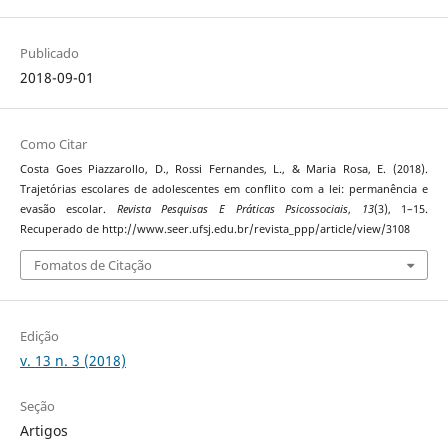
Publicado
2018-09-01
Como Citar
Costa Goes Piazzarollo, D., Rossi Fernandes, L., & Maria Rosa, E. (2018).
Trajetórias escolares de adolescentes em conflito com a lei: permanência e
evasão escolar.
Revista Pesquisas E Práticas Psicossociais
,
13
(3), 1–15.
Recuperado de http://www.seer.ufsj.edu.br/revista_ppp/article/view/3108
Fomatos de Citação
Edição
v. 13 n. 3 (2018)
Seção
Artigos