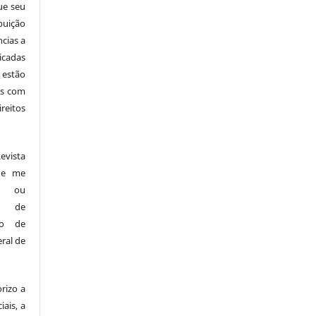
ue seu
buição
ncias a
icadas
 estão
cas com
reitos
vista
s e me
es ou
os de
ndo de
ral de
rizo a
iais, a