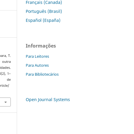
Français (Canada)
Português (Brasil)
Español (España)
Informações
Para Leitores
hara, T.
r outra
Para Autores
dades.
Para Bibliotecários
5
(2), 1–
 de
ticle/
Open Journal Systems