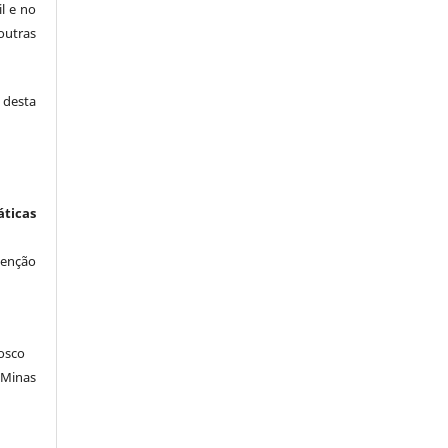
il e no
outras
desta
icas
venção
osco
 Minas