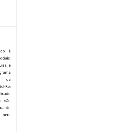
ido à
ciais,
uisa e
ograma
a da
el-Rei
licado
a não
quanto
o nem