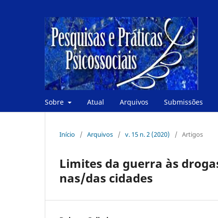
Sobre
Atual
Arquivos
Submissões
Início
/
Arquivos
/
v. 15 n. 2 (2020)
/
Artigos
Limites da guerra às droga
nas/das cidades