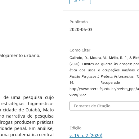
Publicado
2020-06-03
Como Citar
salojamento urbano.
Galindo, D., Moura, M., Méllo, R. P., & Bic
(2020). Limites da guerra às drogas: po
ética dos usos e ocupações nas/das ci
Revista Pesquisas E Práticas Psicossociais
,
1
16. Recuperado
http://www.seer.ufsj.edu.br/revista_ppp/ar
view/3822
os de uma pesquisa cujo
stratégias higienístico-
Fomatos de Citação
na cidade de Cuiabá, Mato
omo narrativa de pesquisa
 drogas produzem práticas
Edição
vidade penal. Em análise,
uma problemática central
v. 15 n. 2 (2020)