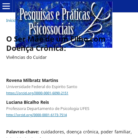
Início
/
Arquivos
/
v. 17 n. 1 (2022)
/
Artigos
O Ser Mãe de um Filho com
Doença Crônica:
Vivências do Cuidar
Rovena Milbratz Martins
Universidade Federal do Espirito Santo
https://orcid.org/0000-0001-6090-2151
Luciana Bicalho Reis
Professora Departamento de Psicologia UFES
http://orcid.org/0000-0001-6173-7514
Palavras-chave:
cuidadores, doença crônica, poder familiar,