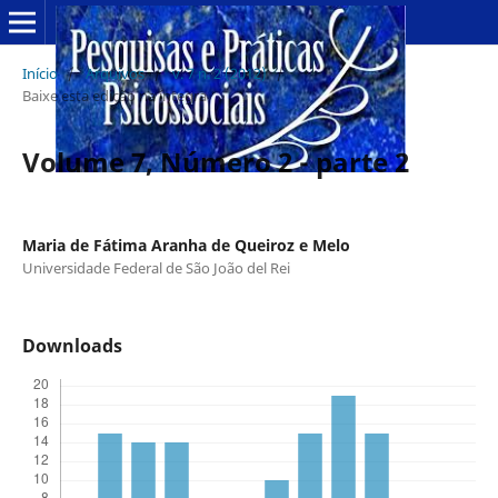
Início
/
Arquivos
/
v. 7 n. 2 (2012)
/
Baixe esta edição na íntegra
Volume 7, Número 2 - parte 2
Maria de Fátima Aranha de Queiroz e Melo
Universidade Federal de São João del Rei
Downloads