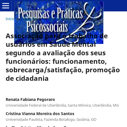
Início
/
Arquivos
/
v. 8 n. 2 (2013)
/
Artigos
Associação para o trabalho de
usuários em Saúde Mental
segundo a avaliação dos seus
funcionários: funcionamento,
sobrecarga/satisfação, promoção
de cidadania
Renata Fabiana Pegoraro
Universidade Federal de Uberlândia, Santa Mônica, Uberlândia, MG
Cristina Vianna Moreira dos Santos
Universidade Paulista, Fazenda Botafogo, Goiânia, GO