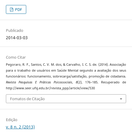
PDF
Publicado
2014-03-03
Como Citar
Pegoraro, R. F., Santos, C. V. M. dos, & Carvalho, I. C. S. de. (2014). Associação
para o trabalho de usuários em Saúde Mental segundo a avaliação dos seus
funcionários: funcionamento, sobrecarga/satisfação, promoção de cidadania.
Revista Pesquisas E Práticas Psicossociais
,
8
(2), 176–185. Recuperado de
http://www.seer.ufsj.edu.br/revista_ppp/article/view/530
Fomatos de Citação
Edição
v. 8 n. 2 (2013)