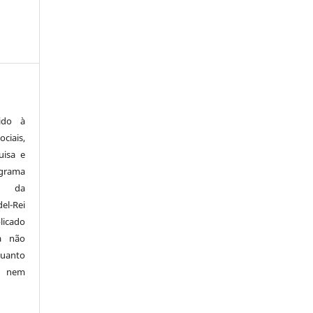
ido à
ciais,
uisa e
ograma
a da
el-Rei
licado
a não
quanto
o nem