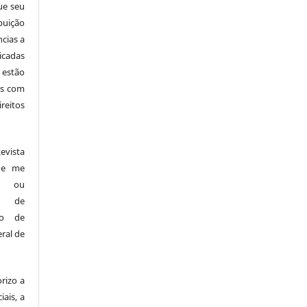
ue seu
buição
ncias a
icadas
 estão
cas com
reitos
vista
s e me
es ou
os de
ndo de
ral de
rizo a
iais, a