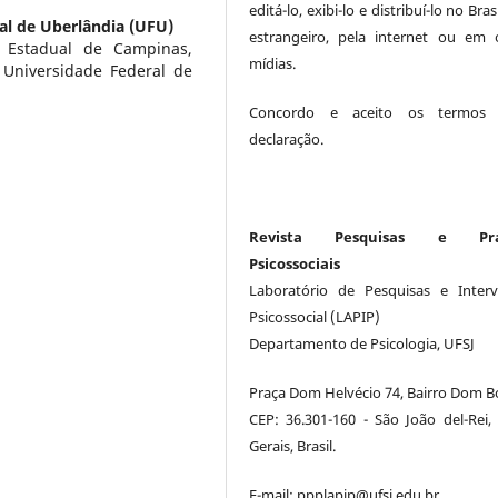
editá-lo, exibi-lo e distribuí-lo no Bras
al de Uberlândia (UFU)
estrangeiro, pela internet ou em 
 Estadual de Campinas,
mídias.
a Universidade Federal de
Concordo e aceito os termos 
declaração.
Revista Pesquisas e Prát
Psicossociais
Laboratório de Pesquisas e Inter
Psicossocial (LAPIP)
Departamento de Psicologia, UFSJ
Praça Dom Helvécio 74, Bairro Dom B
CEP: 36.301-160 - São João del-Rei,
Gerais, Brasil.
E-mail: ppplapip@ufsj.edu.br