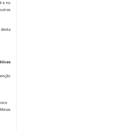
il e no
outras
desta
icas
venção
osco
 Minas