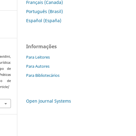
Français (Canada)
Português (Brasil)
Español (España)
Informações
Para Leitores
avidini,
rídica:
Para Autores
mpo de
Para Bibliotecários
ráticas
ado de
ticle/
Open Journal Systems