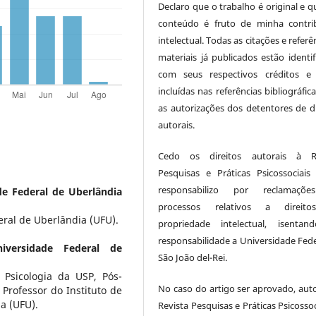
Declaro que o trabalho é original e q
conteúdo é fruto de minha contri
intelectual. Todas as citações e referê
materiais já publicados estão identif
com seus respectivos créditos e
incluídas nas referências bibliográfi
as autorizações dos detentores de di
autorais.
Cedo os direitos autorais à Re
Pesquisas e Práticas Psicossociai
responsabilizo por reclamaçõ
de Federal de Uberlândia
processos relativos a direit
ral de Uberlândia (UFU).
propriedade intelectual, isenta
responsabilidade a Universidade Fede
niversidade Federal de
São João del-Rei.
 Psicologia da USP, Pós-
No caso do artigo ser aprovado, auto
Professor do Instituto de
a (UFU).
Revista Pesquisas e Práticas Psicossoc