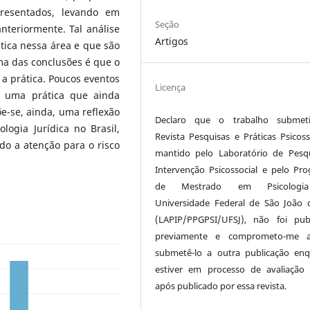
presentados, levando em
Seção
nteriormente. Tal análise
Artigos
tica nessa área e que são
a das conclusões é que o
a prática. Poucos eventos
Licença
 uma prática que ainda
e-se, ainda, uma reflexão
Declaro que o trabalho submet
logia Jurídica no Brasil,
Revista Pesquisas e Práticas Psicosso
do a atenção para o risco
mantido pelo Laboratório de Pesq
Intervenção Psicossocial e pelo Pr
de Mestrado em Psicologi
Universidade Federal de São João d
(LAPIP/PPGPSI/UFSJ), não foi pub
previamente e comprometo-me 
submetê-lo a outra publicação en
estiver em processo de avaliaçã
após publicado por essa revista.