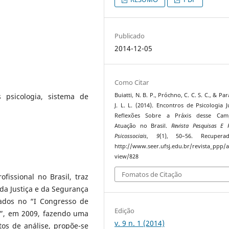
Publicado
2014-12-05
Como Citar
os psicologia, sistema de
Buiatti, N. B. P., Próchno, C. C. S. C., & Par
J. L. L. (2014). Encontros de Psicologia Ju
Reflexões Sobre a Práxis desse Ca
Atuação no Brasil.
Revista Pesquisas E P
Psicossociais
,
9
(1), 50–56. Recuper
http://www.seer.ufsj.edu.br/revista_ppp/ar
view/828
Fomatos de Citação
fissional no Brasil, traz
a Justiça e da Segurança
dados no “I Congresso de
Edição
to”, em 2009, fazendo uma
v. 9 n. 1 (2014)
os de análise, propõe-se