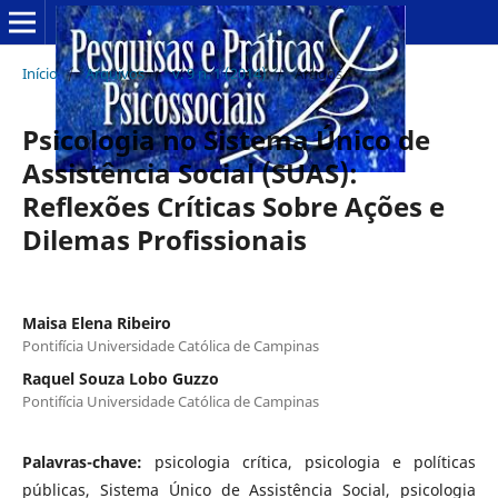
Início
/
Arquivos
/
v. 9 n. 1 (2014)
/
Artigos
Psicologia no Sistema Único de
Assistência Social (SUAS):
Reflexões Críticas Sobre Ações e
Dilemas Profissionais
Maisa Elena Ribeiro
Pontifícia Universidade Católica de Campinas
Raquel Souza Lobo Guzzo
Pontifícia Universidade Católica de Campinas
Palavras-chave:
psicologia crítica, psicologia e políticas
públicas, Sistema Único de Assistência Social, psicologia