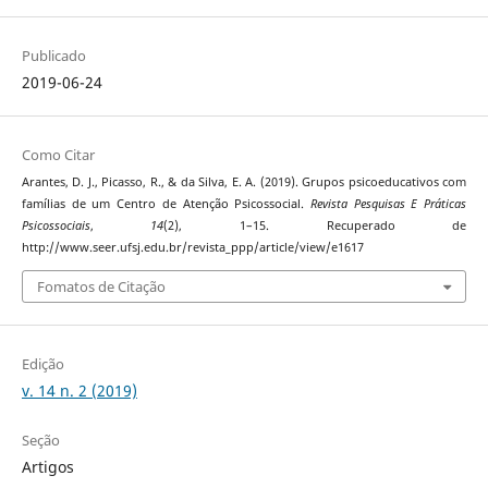
Publicado
2019-06-24
Como Citar
Arantes, D. J., Picasso, R., & da Silva, E. A. (2019). Grupos psicoeducativos com
famílias de um Centro de Atenção Psicossocial.
Revista Pesquisas E Práticas
Psicossociais
,
14
(2), 1–15. Recuperado de
http://www.seer.ufsj.edu.br/revista_ppp/article/view/e1617
Fomatos de Citação
Edição
v. 14 n. 2 (2019)
Seção
Artigos