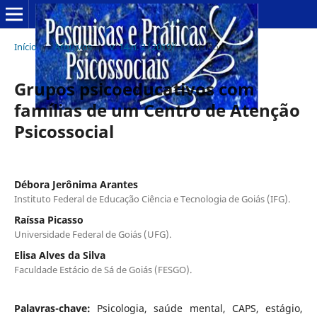
Início
/
Arquivos
/
v. 14 n. 2 (2019)
/
Artigos
Grupos psicoeducativos com
famílias de um Centro de Atenção
Psicossocial
Débora Jerônima Arantes
Instituto Federal de Educação Ciência e Tecnologia de Goiás (IFG).
Raíssa Picasso
Universidade Federal de Goiás (UFG).
Elisa Alves da Silva
Faculdade Estácio de Sá de Goiás (FESGO).
Palavras-chave:
Psicologia, saúde mental, CAPS, estágio,