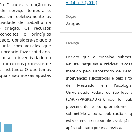
v. 14 n. 2 (2019)
. Discute a situação dos
de serviço temporário,
Seção
isarem coletivamente os
ividade de trabalho na
Artigos
 criação. Os recursos
onceitos e princípios
idade. Considera-se que o
Licença
njunta com aqueles que
próprio fazer cotidiano,
Declaro que o trabalho submet
imitar a inventividade no
ontramão dos processos de
Revista Pesquisas e Práticas Psicosso
á instituido: O que temos
mantido pelo Laboratório de Pesq
quais são nossas apostas
Intervenção Psicossocial e pelo Pr
de Mestrado em Psicologi
Universidade Federal de São João d
(LAPIP/PPGPSI/UFSJ), não foi pub
previamente e comprometo-me 
submetê-lo a outra publicação en
estiver em processo de avaliaçã
após publicado por essa revista.