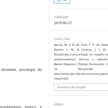
Publicado
2019-06-27
Como Citar
Barros, M. E. B. de, Silva, F. H. da, Zambo
Martins, L. M., & Cardoso, J. Y. M. (
Resistências à precarização no trabalho d
posicionamentos teóricos e metodoló
Revista Pesquisas E Práticas Psicossociais
,
1
atividade, psicologia do
14. Recuperado
http://www.seer.ufsj.edu.br/revista_ppp/ar
view/e1650
Fomatos de Citação
Edição
nvolvimento teórico e