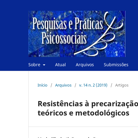
Sobre
Atual
Arquivos
Submissões
Início
/
Arquivos
/
v. 14 n. 2 (2019)
/
Artigos
Resistências à precarizaçã
teóricos e metodológicos