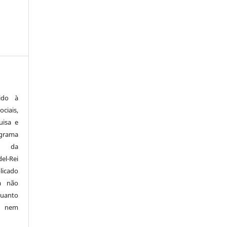
ido à
ciais,
uisa e
ograma
a da
el-Rei
licado
a não
quanto
o nem