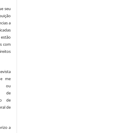
ue seu
buição
ncias a
icadas
 estão
cas com
reitos
vista
s e me
es ou
os de
ndo de
ral de
rizo a