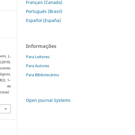
Français (Canada)
Português (Brasil)
Español (España)
Informações
Para Leitores
ni, J.,
2019).
Para Autores
ocente:
Para Bibliotecários
gicos.
4
(2), 1–
 de
ticle/
Open Journal Systems