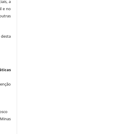
iais, a
il e no
outras
desta
icas
venção
osco
 Minas