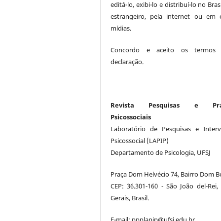
editá-lo, exibi-lo e distribuí-lo no Bras
estrangeiro, pela internet ou em 
mídias.
Concordo e aceito os termos 
declaração.
Revista Pesquisas e Prát
Psicossociais
Laboratório de Pesquisas e Inter
Psicossocial (LAPIP)
Departamento de Psicologia, UFSJ
Praça Dom Helvécio 74, Bairro Dom B
CEP: 36.301-160 - São João del-Rei,
Gerais, Brasil.
E-mail: ppplapip@ufsj.edu.br