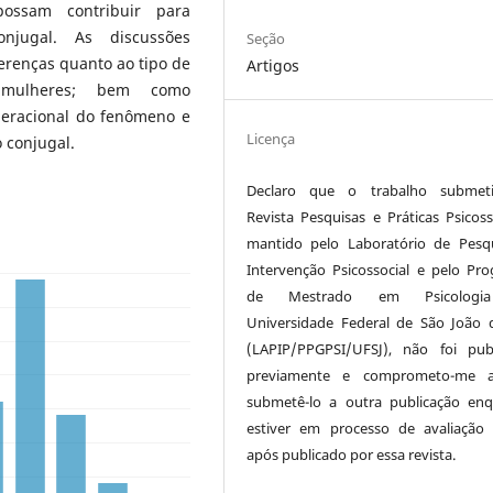
possam contribuir para
njugal. As discussões
Seção
erenças quanto ao tipo de
Artigos
 mulheres; bem como
geracional do fenômeno e
Licença
o conjugal.
Declaro que o trabalho submet
Revista Pesquisas e Práticas Psicosso
mantido pelo Laboratório de Pesq
Intervenção Psicossocial e pelo Pr
de Mestrado em Psicologi
Universidade Federal de São João d
(LAPIP/PPGPSI/UFSJ), não foi pub
previamente e comprometo-me 
submetê-lo a outra publicação en
estiver em processo de avaliaçã
após publicado por essa revista.