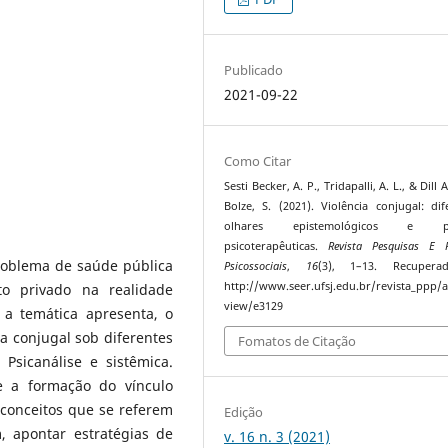
Publicado
2021-09-22
Como Citar
Sesti Becker, A. P., Tridapalli, A. L., & Dill
Bolze, S. (2021). Violência conjugal: dif
olhares epistemológicos e prá
psicoterapêuticas.
Revista Pesquisas E P
roblema de saúde pública
Psicossociais
,
16
(3), 1–13. Recuper
http://www.seer.ufsj.edu.br/revista_ppp/ar
o privado na realidade
view/e3129
 a temática apresenta, o
cia conjugal sob diferentes
Fomatos de Citação
Psicanálise e sistêmica.
re a formação do vínculo
 conceitos que se referem
Edição
, apontar estratégias de
v. 16 n. 3 (2021)