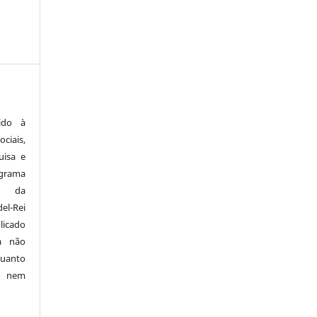
ido à
ciais,
uisa e
ograma
a da
el-Rei
licado
a não
quanto
o nem