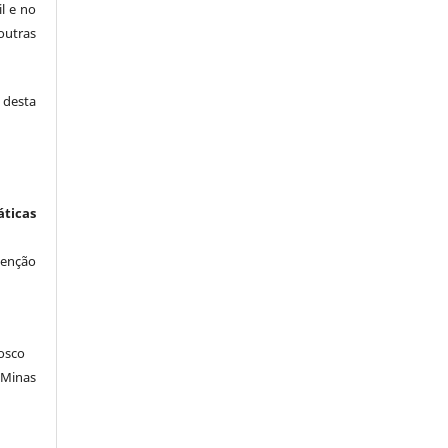
il e no
outras
desta
icas
venção
osco
 Minas