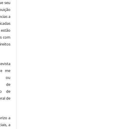
ue seu
buição
ncias a
icadas
 estão
cas com
reitos
vista
s e me
es ou
os de
ndo de
ral de
rizo a
iais, a