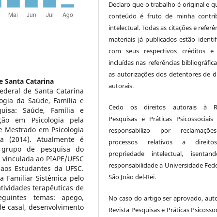
Declaro que o trabalho é original e q
conteúdo é fruto de minha contri
intelectual. Todas as citações e referê
materiais já publicados estão identif
com seus respectivos créditos e
incluídas nas referências bibliográfi
as autorizações dos detentores de di
e Santa Catarina
autorais.
ederal de Santa Catarina
ogia da Saúde, Família e
Cedo os direitos autorais à Re
uisa: Saúde, Família e
Pesquisas e Práticas Psicossociai
ação em Psicologia pela
 e Mestrado em Psicologia
responsabilizo por reclamaçõ
na (2014). Atualmente é
processos relativos a direit
o grupo de pesquisa do
propriedade intelectual, isenta
a vinculada ao PIAPE/UFSC
responsabilidade a Universidade Fede
 aos Estudantes da UFSC.
São João del-Rei.
a Familiar Sistêmica pelo
tividades terapêuticas de
seguintes temas: apego,
No caso do artigo ser aprovado, auto
de casal, desenvolvimento
Revista Pesquisas e Práticas Psicossoc