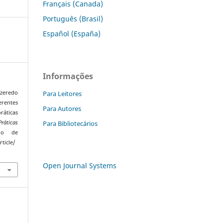
Français (Canada)
Português (Brasil)
Español (España)
Informações
Para Leitores
 Azeredo
erentes
Para Autores
ticas
Para Bibliotecários
ráticas
ado de
ticle/
Open Journal Systems