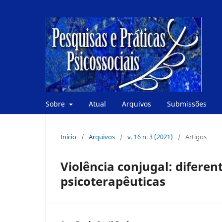
Sobre
Atual
Arquivos
Submissões
Início
/
Arquivos
/
v. 16 n. 3 (2021)
/
Artigos
Violência conjugal: diferen
psicoterapêuticas