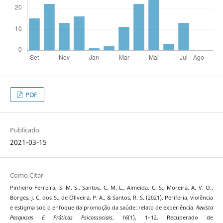
PDF
Publicado
2021-03-15
Como Citar
Pinheiro Ferreira, S. M. S., Santos, C. M. L., Almeida, C. S., Moreira, A. V. O.,
Borges, J. C. dos S., de Oliveira, P. A., & Santos, R. S. (2021). Periferia, violência
e estigma sob o enfoque da promoção da saúde: relato de experiência.
Revista
Pesquisas E Práticas Psicossociais
,
16
(1), 1–12. Recuperado de