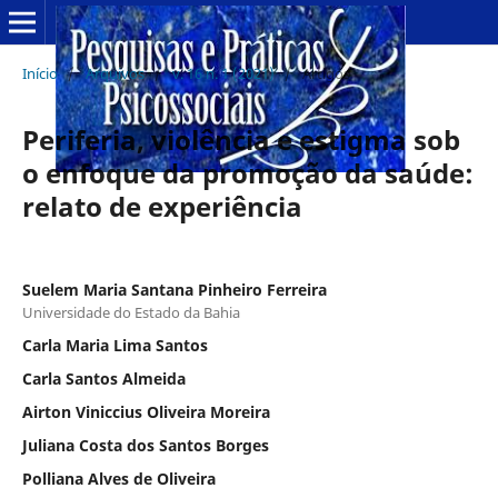
Início
/
Arquivos
/
v. 16 n. 1 (2021)
/
Artigos
Periferia, violência e estigma sob
o enfoque da promoção da saúde:
relato de experiência
Suelem Maria Santana Pinheiro Ferreira
Universidade do Estado da Bahia
Carla Maria Lima Santos
Carla Santos Almeida
Airton Viniccius Oliveira Moreira
Juliana Costa dos Santos Borges
Polliana Alves de Oliveira