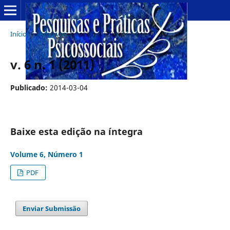
Início
/
Arquivos
/
v. 6 n. 1 (2011)
v. 6 n. 1 (2011)
Publicado:
2014-03-04
Baixe esta edição na íntegra
Volume 6, Número 1
PDF
Enviar Submissão