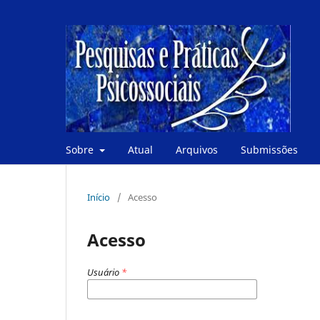
Sobre
Atual
Arquivos
Submissões
Início
/
Acesso
Acesso
Usuário
*