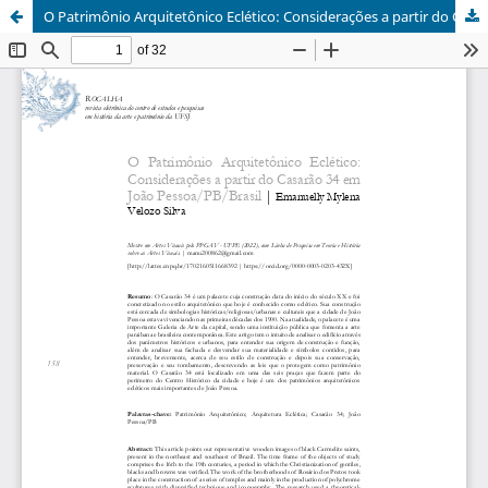
O Patrimônio Arquitetônico Eclético: Considerações a partir do Casarão 34 em João Pessoa/PB/Brasil