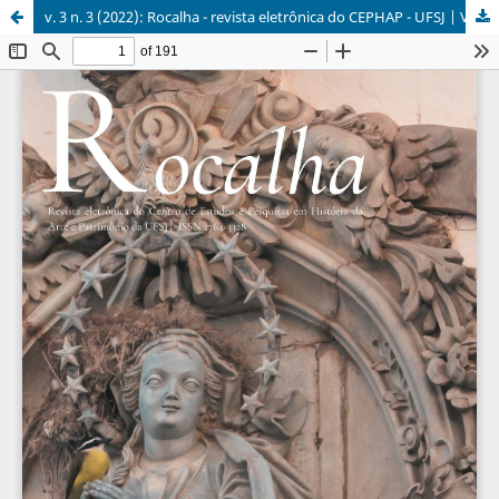
v. 3 n. 3 (2022): Rocalha - revista eletrônica do CEPHAP - UFSJ | VOL.3