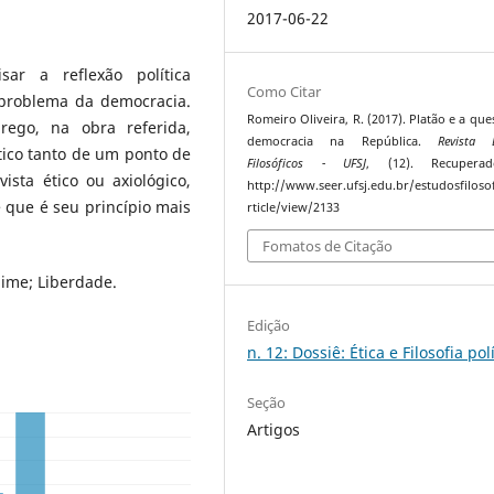
2017-06-22
ar a reflexão política
Como Citar
 problema da democracia.
Romeiro Oliveira, R. (2017). Platão e a que
rego, na obra referida,
democracia na República.
Revista 
ico tanto de um ponto de
Filosóficos - UFSJ
, (12). Recupera
sta ético ou axiológico,
http://www.seer.ufsj.edu.br/estudosfiloso
 que é seu princípio mais
rticle/view/2133
Fomatos de Citação
gime; Liberdade.
Edição
n. 12: Dossiê: Ética e Filosofia pol
Seção
Artigos