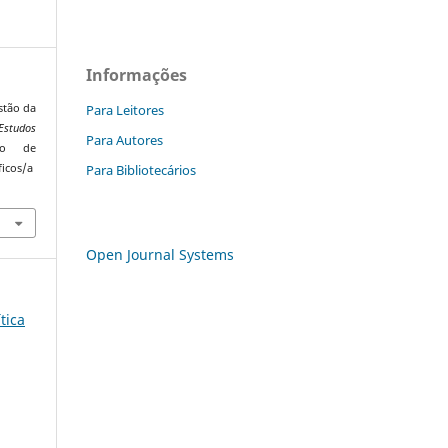
Informações
Para Leitores
stão da
Estudos
Para Autores
do de
Para Bibliotecários
ficos/a
Open Journal Systems
ítica