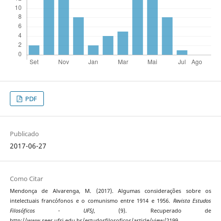
PDF
Publicado
2017-06-27
Como Citar
Mendonça de Alvarenga, M. (2017). Algumas considerações sobre os
intelectuais francófonos e o comunismo entre 1914 e 1956.
Revista Estudos
Filosóficos - UFSJ
, (9). Recuperado de
http://www.seer.ufsj.edu.br/estudosfilosoficos/article/view/2199