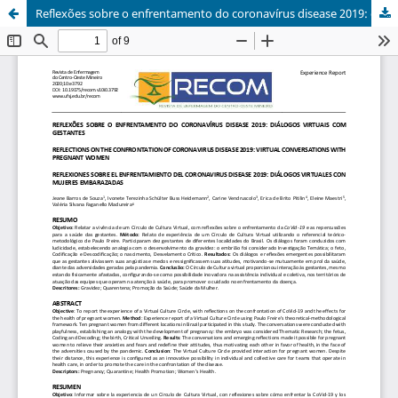
Reflexões sobre o enfrentamento do coronavírus disease 2019: diálogos virtuais com gestantes