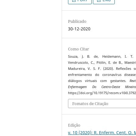
Publicado
30-12-2020
Como Citar
Souza, J. B. de, Heidemann, I. T. 
Vendruscolo, C., Pitilin, E. de B., Maestri
Madureira, V. S. F. (2020). Reflexões 
enfrentamento do coronavírus disease
diálogos virtuais com gestantes.
Rev
Enfermagem Do Centro-Oeste Mineir
https://doi.org/10.19175/recom.v10i0.379
Fomatos de Citação
Edição
v. 10 (2020): R. Enferm. Cent. O. 