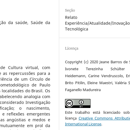
Seção
Relato 
oção da saúde, Saúde da
Experiência/Atualidade/Inovação
Tecnológica
Licença
Copyright (c) 2020 Jeane Barros de 
de Cultura virtual, com
Ivonete Terezinha Schülter
e as repercussões para a
Heidemann, Carine Vendruscolo, Er
riência de um Círculo de
Brito Pitilin, Eleine Maestri, Valéria 
icometodológico de Paulo
Faganello Madureira
 localidades do Brasil. Os
tabelecendo analogia com
considerado Investigação
ficação; o nascimento,
Este trabalho está licenciado s
s e reflexões emergentes
licença
Creative Commons Attributi
suas angústias e medos e
International License
.
e mutuamente em prol da