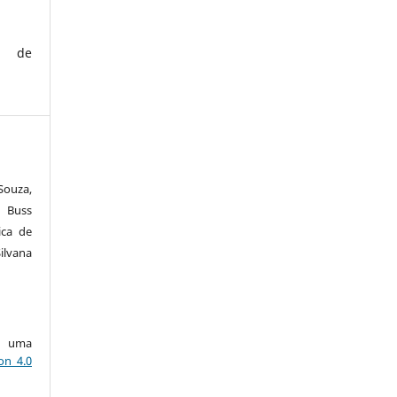
de
Souza,
 Buss
ica de
Silvana
ob uma
on 4.0