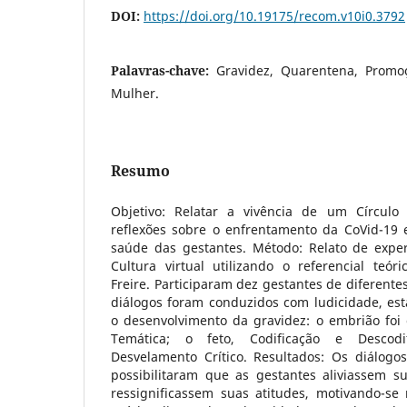
DOI:
https://doi.org/10.19175/recom.v10i0.3792
Palavras-chave:
Gravidez, Quarentena, Prom
Mulher.
Resumo
Objetivo: Relatar a vivência de um Círculo 
reflexões sobre o enfrentamento da CoVid-19 
saúde das gestantes. Método: Relato de expe
Cultura virtual utilizando o referencial teór
Freire. Participaram dez gestantes de diferentes
diálogos foram conduzidos com ludicidade, es
o desenvolvimento da gravidez: o embrião foi 
Temática; o feto, Codificação e Descodi
Desvelamento Crítico. Resultados: Os diálogo
possibilitaram que as gestantes aliviassem 
ressignificassem suas atitudes, motivando-s