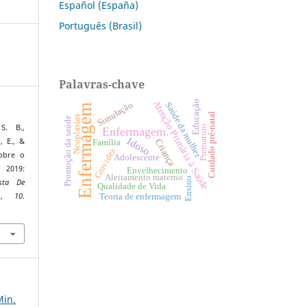
Español (España)
Português (Brasil)
Palavras-chave
Atenção Primária à Saúde
Educação
Simulação
Saúde da mulher
Enfermagem
Cuidado pré-natal
Neoplasias
Promoção da saúde
S. B.,
Prematuro
Enfermagem.
Idoso
, E., &
Criança
Família
Gravidez
sobre o
Adolescente
 2019:
Envelhecimento
Aleitamento materno
Ensino
ista De
Qualidade de Vida
o
,
10
.
Teoria de enfermagem
2
Min.