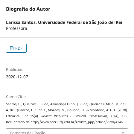
Biografia do Autor
Larissa Santos,
Universidade Federal de São João del Rei
Professora
PDF
Publicado
2020-12-07
Como Citar
Santos, L., Queiroz, I. S. de, Alvarenga Filho, J. R. de, Queiroz e Melo, M. de F.
A. de, Quadros, L. C. de T., Moraes, M., Galindo, D., & Monteiro, A. C. L. (2020).
Editorial PPP 15(4).
Revista Pesquisas E Práticas Psicossociais
,
15
(4), 1–5.
Recuperado de http://www.seer.ufsj.edu.br/revista_ppp/article/view/4146
Fomatos de Citação