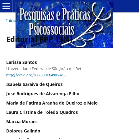
Início
/
Arquivos
/
v. 15 n. 4 (2020)
/
Editorial
Editorial PPP 15(4)
Larissa Santos
Universidade Federal de São João del Rei
http://orcid.org/0000-0003-4906-4163
Isabela Saraiva de Queiroz
José Rodrigues de Alvarenga Filho
Maria de Fatima Aranha de Queiroz e Melo
Laura Cristina de Toledo Quadros
Marcia Moraes
Dolores Galindo