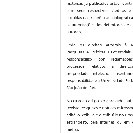
materiais já publicados estão identif
com seus respectivos créditos e
incluídas nas referências bibliográfi
as autorizações dos detentores de di
autorais.
Cedo os direitos autorais à Re
Pesquisas e Práticas Psicossociai
responsabilizo por reclamaçõ
processos relativos a direit
propriedade intelectual, isenta
responsabilidade a Universidade Fede
São João del-Rei.
No caso do artigo ser aprovado, auto
Revista Pesquisas e Práticas Psicossoc
editá-lo, exibi-lo e distribuí-lo no Bras
estrangeiro, pela internet ou em 
mídias.