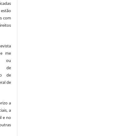
icadas
 estão
cas com
reitos
vista
s e me
es ou
os de
ndo de
ral de
rizo a
iais, a
il e no
outras