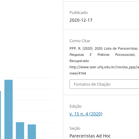
Publicado
2020-12-17
Como Citar
PPP, R. (2020). 2020: Lista de Pareceristas
Pesquisas E Práticas Psicossociais
Recuperado 
http://www.seer.ufsj.edu.br/revista_ppp/ar
view/4164
Fomatos de Citação
Edição
v. 15 n. 4 (2020)
Seção
Pareceristas Ad Hoc