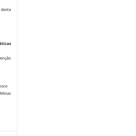
desta
icas
venção
osco
 Minas