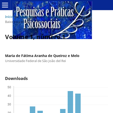
Início
/
Arquivos
/
v. 1 n. 1 (2006)
/
Baixe esta edição na íntegra
Volume 1, número 1
Maria de Fátima Aranha de Queiroz e Melo
Universidade Federal de São João del Rei
Downloads