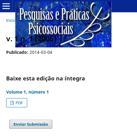
Início
/
Arquivos
/
v. 1 n. 1 (2006)
v. 1 n. 1 (2006)
Publicado:
2014-03-04
Baixe esta edição na íntegra
Volume 1, número 1
PDF
Enviar Submissão