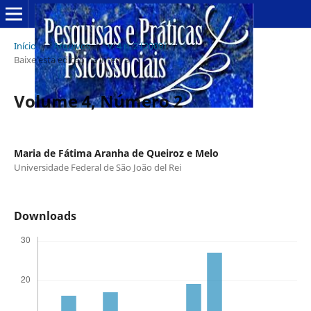
Início
/
Arquivos
/
v. 4 n. 2 (2009)
/
Baixe esta edição na íntegra
Volume 4, Número 2
Maria de Fátima Aranha de Queiroz e Melo
Universidade Federal de São João del Rei
Downloads