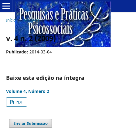
Início
/
Arquivos
/
v. 4 n. 2 (2009)
v. 4 n. 2 (2009)
Publicado:
2014-03-04
Baixe esta edição na íntegra
Volume 4, Número 2
PDF
Enviar Submissão