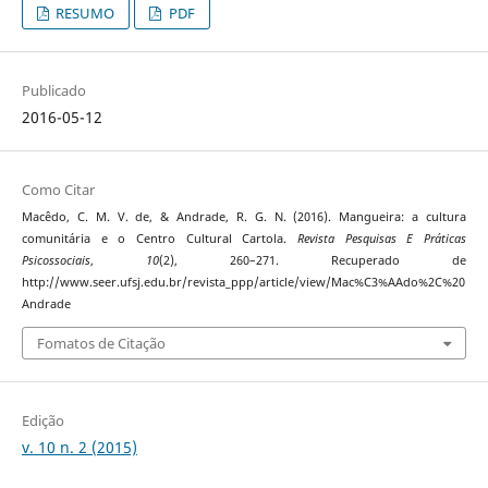
RESUMO
PDF
Publicado
2016-05-12
Como Citar
Macêdo, C. M. V. de, & Andrade, R. G. N. (2016). Mangueira: a cultura
comunitária e o Centro Cultural Cartola.
Revista Pesquisas E Práticas
Psicossociais
,
10
(2), 260–271. Recuperado de
http://www.seer.ufsj.edu.br/revista_ppp/article/view/Mac%C3%AAdo%2C%20
Andrade
Fomatos de Citação
Edição
v. 10 n. 2 (2015)