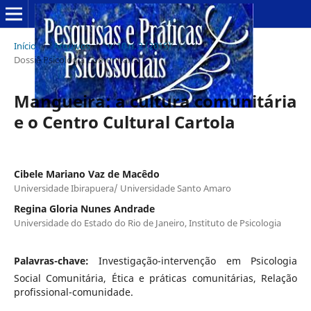
Início
/
Arquivos
/
v. 10 n. 2 (2015)
/
Dossiê Psicologia Comunitária
Mangueira: a cultura comunitária
e o Centro Cultural Cartola
Cibele Mariano Vaz de Macêdo
Universidade Ibirapuera/ Universidade Santo Amaro
Regina Gloria Nunes Andrade
Universidade do Estado do Rio de Janeiro, Instituto de Psicologia
Palavras-chave:
Investigação-intervenção em Psicologia
Social Comunitária, Ética e práticas comunitárias, Relação
profissional-comunidade.