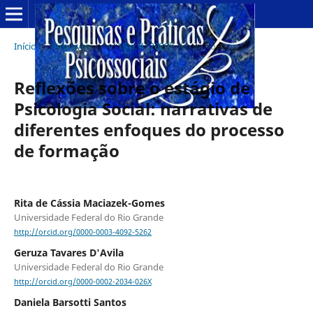
Início
/
Arquivos
/
v. 15 n. 4 (2020)
/
Artigos
Reflexões sobre o estágio de
Psicologia Social: narrativas de
diferentes enfoques do processo
de formação
Rita de Cássia Maciazek-Gomes
Universidade Federal do Rio Grande
http://orcid.org/0000-0003-4092-5262
Geruza Tavares D'Avila
Universidade Federal do Rio Grande
http://orcid.org/0000-0002-2034-026X
Daniela Barsotti Santos