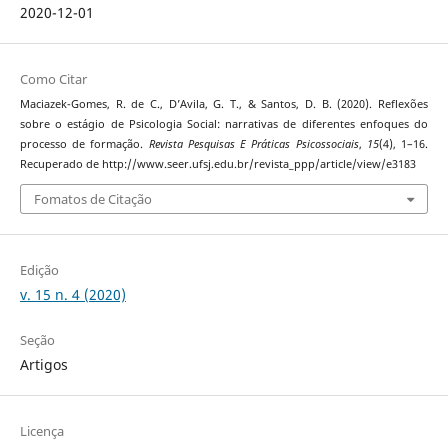
2020-12-01
Como Citar
Maciazek-Gomes, R. de C., D’Avila, G. T., & Santos, D. B. (2020). Reflexões
sobre o estágio de Psicologia Social: narrativas de diferentes enfoques do
processo de formação.
Revista Pesquisas E Práticas Psicossociais
,
15
(4), 1–16.
Recuperado de http://www.seer.ufsj.edu.br/revista_ppp/article/view/e3183
Fomatos de Citação
Edição
v. 15 n. 4 (2020)
Seção
Artigos
Licença