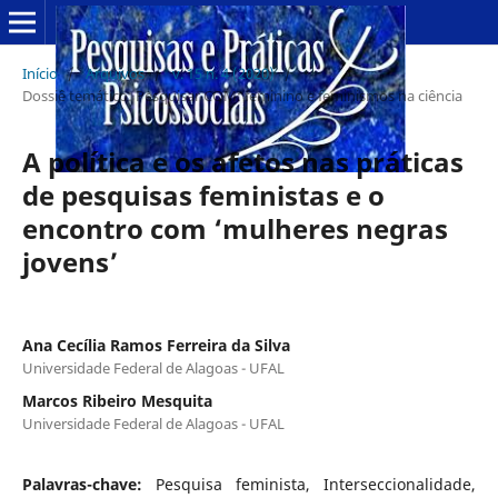
Início
/
Arquivos
/
v. 15 n. 4 (2020)
/
Dossiê temático: Pesquisar COM: feminino e feminismos na ciência
A política e os afetos nas práticas
de pesquisas feministas e o
encontro com ‘mulheres negras
jovens’
Ana Cecília Ramos Ferreira da Silva
Universidade Federal de Alagoas - UFAL
Marcos Ribeiro Mesquita
Universidade Federal de Alagoas - UFAL
Palavras-chave:
Pesquisa feminista, Interseccionalidade,