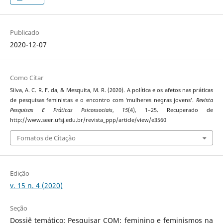
Publicado
2020-12-07
Como Citar
Silva, A. C. R. F. da, & Mesquita, M. R. (2020). A política e os afetos nas práticas
de pesquisas feministas e o encontro com ‘mulheres negras jovens’.
Revista
Pesquisas E Práticas Psicossociais
,
15
(4), 1–25. Recuperado de
http://www.seer.ufsj.edu.br/revista_ppp/article/view/e3560
Fomatos de Citação
Edição
v. 15 n. 4 (2020)
Seção
Dossiê temático: Pesquisar COM: feminino e feminismos na