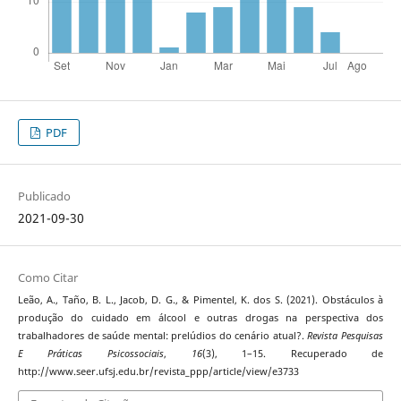
PDF
Publicado
2021-09-30
Como Citar
Leão, A., Taño, B. L., Jacob, D. G., & Pimentel, K. dos S. (2021). Obstáculos à
produção do cuidado em álcool e outras drogas na perspectiva dos
trabalhadores de saúde mental: prelúdios do cenário atual?.
Revista Pesquisas
E Práticas Psicossociais
,
16
(3), 1–15. Recuperado de
http://www.seer.ufsj.edu.br/revista_ppp/article/view/e3733