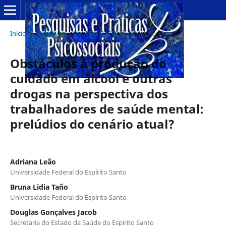
Início
/
Arquivos
/
v. 16 n. 3 (2021)
/
Artigos
Obstáculos à produção do
cuidado em álcool e outras
drogas na perspectiva dos
trabalhadores de saúde mental:
prelúdios do cenário atual?
Adriana Leão
Universidade Federal do Espírito Santo
Bruna Lidia Taño
Universidade Federal do Espírito Santo
Douglas Gonçalves Jacob
Secretaria do Estado da Saúde do Espírito Santo